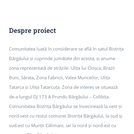
Despre proiect
Comunitatea luată în considerare se află în satul Bistrița
Bârgăului și cuprinde jumătate din acesta, și anume
zona reprezentată de străzile: Ulița lui Cloșca, Brazii
Buni, Sărata, Zona Fabricii, Valea Munceilor, Ulița
Tatarca și Ulița Tatarcuța. Zona de interes se situează
de-a lungul DJ 173 A Prundu Bârgăului – Colibița.
Comunitatea Bistrița Bârgăului se învecinează la vest și
nord vest cu restul comunei Bistrița Bârgăului, la sud și
sud-est cu Munții Călimani, iar la nord și nord-est cu