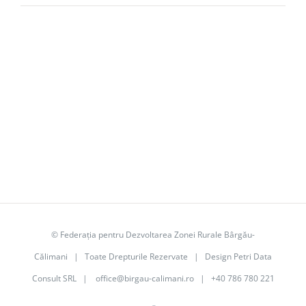
©
Federația pentru Dezvoltarea Zonei Rurale Bârgău-
Călimani
| Toate Drepturile Rezervate | Design
Petri Data
Consult SRL
|
office@birgau-calimani.ro
| +40 786 780 221