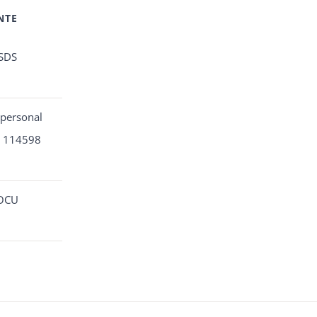
NTE
SDS
 personal
D 114598
POCU