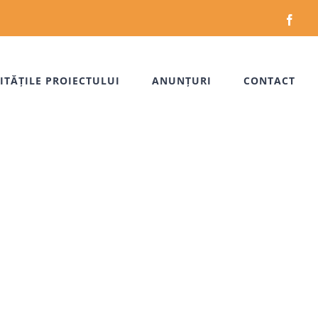
Face
ITĂȚILE PROIECTULUI
ANUNȚURI
CONTACT