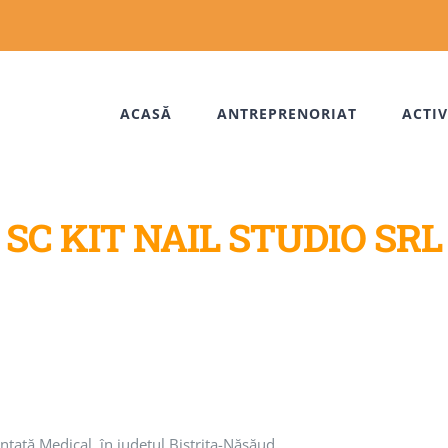
ACASĂ
ANTREPRENORIAT
ACTIV
SC KIT NAIL STUDIO SRL
Acasa
/
Anteprenoriat
/
SC KIT NAIL STUDIO SRL
entată Medical, în județul Bistrița-Năsăud