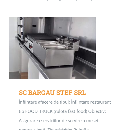
SC BARGAU STEF SRL
Înființare afacere de tipul: Înființare restaurant
tip FOOD-TRUCK (rulotă fast-food) Obiectiv:
Asigurarea serviciilor de servire a mesei
pentru clienți. Tip achiziție: Rulotă și