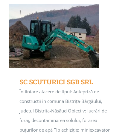
SC SCUTURICI SGB SRL
Înființare afacere de tipul: Antepriză de
construcții în comuna Bistrița-Bârgăului,
județul Bistrița-Năsăud Obiectiv: lucrări de
foraj, decontaminarea solului, forarea
puțurilor de apă Tip achiziție: miniexcavator