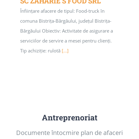
SC ZAHARIE’S FOOD SRL
Înființare afacere de tipul: Food-truck în
comuna Bistrița-Bârgăului, județul Bistrița-
Bârgăului Obiectiv: Activitate de asigurare a
serviciilor de servire a mesei pentru clienți.
Tip achiziție: rulotă
[...]
Antreprenoriat
Documente întocmire plan de afaceri