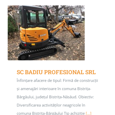
SC BADIU PROFESIONAL SRL
Înființare afacere de tipul: Firmă de construcții
și amenajări interioare în comuna Bistrița-
Bârgăului, județul Bistrița-Năsăud. Obiectiv:
Diversificarea activităților neagricole în
comuna Bistrița-Bârgăului Tip achiziție
[...]