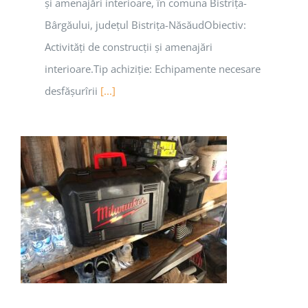
și amenajări interioare, în comuna Bistrița-
Bârgăului, județul Bistrița-NăsăudObiectiv:
Activități de construcții și amenajări
interioare.Tip achiziție: Echipamente necesare
desfășurîrii
[...]